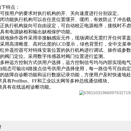
如下特点：
调速可按用户的要求对执行机构的开、关向速度进行分别设定。
、缓闭功能执行机构可以在任意位置缓开、缓闭，有效防止了冲击
自纠正执行机构旋向可自由设定，可自动校正电源相序，接线时不
保护具有电源缺相和输出缺相保护功能。
入式就地操作器件采用非接触感应元件，现场调试无需打开任何罩
界面采用高清晰度、高对比度的LCD显示，绿色背景灯，全中文
使用红外遥控器可对特殊安装位置的执行机构进行调试、操作或参
准确的阀门定位。采用数字传感器对阀门位置进行监测。
模式多种远方控制方式供用户选择，远方控制信号均与内部实现电
号自由组态可输出8路接点信号供用户选择使用，每一路信号可自由
诊断*的故障自诊断功能和运行数据记录功能，方便用户及时快速
技术具有Profibus、FF和工业以太网等多种总线通信模块。
诊断具有在线远程诊断功能。
价