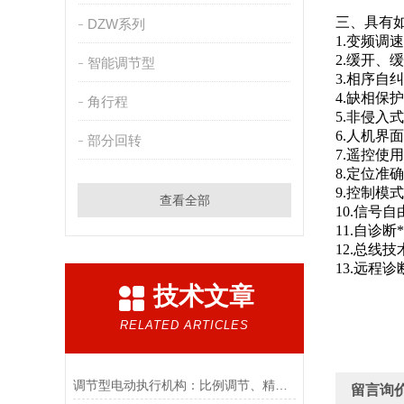
三、具有
DZW系列
1.变频
2.缓开
智能调节型
3.相序
4.缺相
角行程
5.非侵
6.人机
部分回转
7.遥控
8.定位
9.控制
查看全部
10.信
11.自
12.总线
13.远程
技术文章
RELATED ARTICLES
调节型电动执行机构：比例调节、精度控制要点
留言询