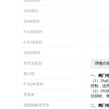
2SQ3系列
2SH系列
2SA8系列
F-DZW系列
F-DJW系列
2SQ8系列
罗托克机型
详情介
精小型
一、
阀门
（1）2S
F-DQW系列
控制，适
（2）2S
带底座
分回转、
智能隔爆调节型
二、
阀门