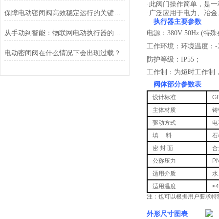
·此阀门操作简单，是
保障电动密闭阀高效稳定运行的关键举措
·广泛应用于电力、冶
执行器主要参数
从手动到智能：物联网电动执行器的创新与发展
电源：380V 50Hz 
工作环境：环境温度：-2
电动密闭阀在什么情况下会出现过载？
防护等级：IP55；
工作制：为短时工作制，
阀体部分参数表
设计标准
GB
主体材质
铸
驱动方式
电
填 料
石
密 封 面
合
公称压力
P
适用介质
水
适用温度
≤
注：也可以根据用户要求特
外形尺寸图表