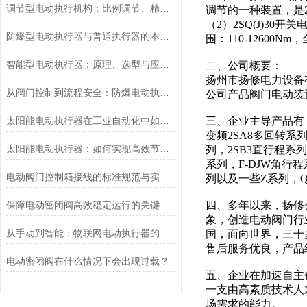
调节型电动执行机构：比例调节、精度控制要点
调节的一种装置，是2S
（2）2SQ(J)30开
防爆型电动执行器与普通执行器的本质区别
围：110-12600Nm
智能型电动执行器：原理、选型与应用场景全解析
二、公司概要：
扬州市扬修电力设备
从阀门控制到流程安全：防爆电动执行器的关键作用
公司产品阀门电动装
太阳能电动执行器在工业自动化中如何提高效率
三、企业主导产品有：非
变频2SA8多回转系
太阳能电动执行器：如何实现高效节能的自动化控制？
列，2SB3直行程系
系列，F-DJW角行
电动阀门控制箱接线的标准规范与实践应用
列以及一些Z系列，
保障电动密闭阀高效稳定运行的关键举措
四、多年以来，扬修
象，创造电动阀门行
从手动到智能：物联网电动执行器的创新与发展
国，面向世界，三十
售后服务优良，产
电动密闭阀在什么情况下会出现过载？
五、企业在加速自主
一支由高素质技术人
场需求的能力。