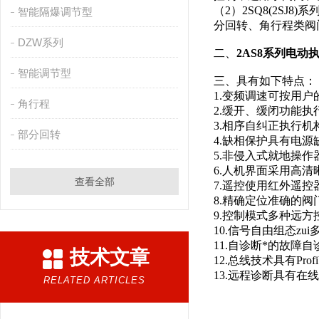
（2）2SQ8(2S
智能隔爆调节型
分回转、角行程类阀
DZW系列
二、
2AS8系列电动
智能调节型
三、具有如下特点
1.变频调速可按用
角行程
2.缓开、缓闭功能
3.相序自纠正执行
部分回转
4.缺相保护具有电
5.非侵入式就地操
6.人机界面采用高
查看全部
7.遥控使用红外遥
8.精确定位准确的
9.控制模式多种远
10.信号自由组态z
11.自诊断*的故
技术文章
12.总线技术具有Pr
13.远程诊断具有在
RELATED ARTICLES