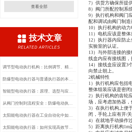
7）供货方确保所提
查看全部
8）阀门所配控制系
9）执行机构和阀门
配和调试由阀门制造
10）执行机构的动力
11）电机应该是整
技术文章
12）执行器内应防止
实验室的认证。
RELATED ARTICLES
13）与外部连接的
线盒内应有接线图，
14）接线盒应设置3
调节型电动执行机构：比例调节、精度控制要点
向禁止朝上。
2机械特性
防爆型电动执行器与普通执行器的本质区别
1）执行机构应包括
整体组装应该是密闭
智能型电动执行器：原理、选型与应用场景全解析
2）执行机构的齿轮
场，应考虑加热器，
从阀门控制到流程安全：防爆电动执行器的关键作用
3）在执行机构上便
闭，手轮上应有开/
太阳能电动执行器在工业自动化中如何提高效率
4）在就地手动操作
5）距离执行机构1m
太阳能电动执行器：如何实现高效节能的自动化控制？