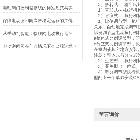
（3）多转式----输出
电动阀门控制箱接线的标准规范与实践应用
（1）直联式----执
（2）底座式----执
保障电动密闭阀高效稳定运行的关键举措
（1）比例调节型---
关系，自动地完成调节
比例调节型电动执行机
从手动到智能：物联网电动执行器的创新与发展
a整体式比例调节型，即
b分立式比例调节型，
电动密闭阀在什么情况下会出现过载？
在室内或其它地方安装
注意：整体式与分立式
（2）远控型----执
（3）开关型（二位式）
（4）积分调节型执行
型配上一个单独安装GA
留言询价