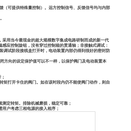
号反馈（可提供特殊量控制）。远方控制信号、反馈信号均与内部
义。
上，采用当今最现金的超大规模数字集成电路研制而成的新一代
磁感应控制旋钮，没有穿过控制箱的贯通轴；非接触式调试：
安装调试阶段接线盒打开时，电动装置内部仍得到很好的密封防
和关闭方向的设定保护值可以不一样，以保护阀门及电动装置本
；
行；
出转矩打开卡住的阀门。如在该时段内仍不能使阀门动作，则自
续测定转矩。排除机械磨损，稳定可靠；
需用户考虑三相电源的接入相序；