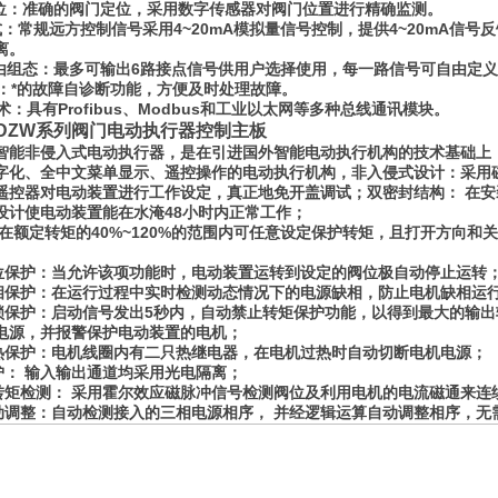
定位：准确的阀门定位，采用数字传感器对阀门位置进行精确监测。
式：常规远方控制信号采用4~20mA模拟量信号控制，提供4~20mA信
离。
自由组态：最多可输出6路接点信号供用户选择使用，每一路信号可自由定
断：*的故障自诊断功能，方便及时处理故障。
术：具有Profibus、Modbus和工业以太网等多种总线通讯模块。
-DZW系列阀门电动执行器控制主板
ZW智能非侵入式电动执行器，是在引进国外智能电动执行机构的技术基础
字化、全中文菜单显示、遥控操作的电动执行机构，非入侵式设计：采用
遥控器对电动装置进行工作设定，真正地免开盖调试；双密封结构： 在
设计使电动装置能在水淹48小时内正常工作；
 在额定转矩的40%~120%的范围内可任意设定保护转矩，且打开方向
位保护：当允许该项功能时，电动装置运转到设定的阀位极自动停止运转
相保护：在运行过程中实时检测动态情况下的电源缺相，防止电机缺相运
锁保护：启动信号发出5秒内，自动禁止转矩保护功能，以得到最大的输
电源，并报警保护电动装置的电机；
热保护：电机线圈内有二只热继电器，在电机过热时自动切断电机电源；
护： 输入输出通道均采用光电隔离；
转矩检测： 采用霍尔效应磁脉冲信号检测阀位及利用电机的电流磁通来连
动调整：自动检测接入的三相电源相序， 并经逻辑运算自动调整相序，无