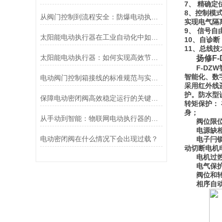
7、 精确
8、控制模
从阀门控制到流程安全：防爆电动执行器的关键作用
实现电气隔
9、 信号
太阳能电动执行器在工业自动化中如何提高效率
10、自诊
11、总线技
太阳能电动执行器：如何实现高效节能的自动化控制？
扬修F
F-D
智能化、数
电动阀门控制箱接线的标准规范与实践应用
采用红外线
护。防水型
保障电动密闭阀高效稳定运行的关键举措
转矩保护：
身；
从手动到智能：物联网电动执行器的创新与发展
阀位限
电源缺
电动密闭阀在什么情况下会出现过载？
电子闩
动切断电机
电机过
电气保
阀位和
相序自