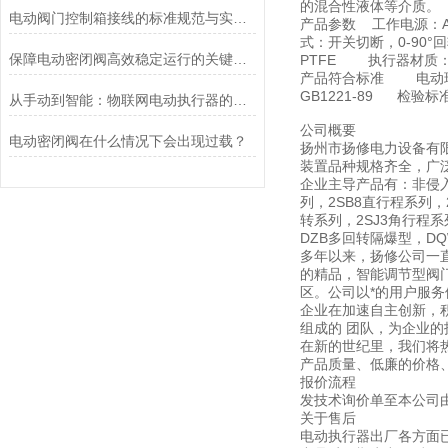
的混合性液体等介质。
电动阀门控制箱接线的标准规范与实践应用
产品参数 工作电源：AC
式：开关切断，0-90
保障电动密闭阀高效稳定运行的关键举措
PTFE 执行器材质
产品符合标准 电动球阀设计
GB1221-89 检验标准：J
从手动到智能：物联网电动执行器的创新与发展
公司概要
电动密闭阀在什么情况下会出现过载？
扬州市扬修电力设备有
装置品种规格齐全，广
企业主导产品有：非侵入式
列，2SB8直行程系列，
转系列，2SJ3角行程
DZB多回转隔爆型，D
多年以来，扬修公司一
的精品，智能调节型阀门
区。公司以*的用户服
企业在加速自主创新，
组成的 团队，为企业
在新的世纪里，我们将
产品质量、低廉的价格
报价流程
发技术询价单至本公司由各
关于售后
电动执行器出厂各方面