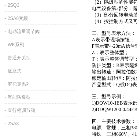
（2）隔爆型的性能符合
2SQ3
电气设备第2部分：隔爆
（3）部分回转电动
2SA8变频
（4）按控制方式又
电动流量调节阀
二、型号表示方法
A表示带现场按钮；
WK系列
F表示带4-20mA信
Z：表示整体型
；
普通开关型
T：表示整体调节型
防护类型：B表示隔
底座式
输出转速：阿拉伯数字表
额定输出转矩：阿拉伯
罗托克系列
产品型式：Q或DQ
三、型号示例：
智能防爆型
1)DQW10-1EB表
2)DDQW1200-0.
直行程调节阀
四、主要技术参数
2SA3
电源：常规，三相380V
特殊，三相660V、415