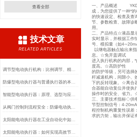
一、产品概述 YKD
查看全部
成，为您提供了一种*的
的快速设定、检查及查
节、参数检查、故障诊
用。
二、产品特点☆液晶显
技术文章
实时显示，并根据工作
号、模拟量（如4∽20
RELATED ARTICLES
以继电器触点输出来指
息。☆免开盖调试 各
进入执行机构的内部，
度高。☆高防护性 铝
调节型电动执行机构：比例调节、精度控制要点
的防护等级，另可选择的
杆减速机构，间隙小、
防爆型电动执行器与普通执行器的本质区别
下的反转现象。☆离合
合器能自动复位并使执
操作时的安全、省力。
智能型电动执行器：原理、选型与应用场景全解析
三、主要技术指标◇供电电源：
节型控制信号：4-20m
从阀门控制到流程安全：防爆电动执行器的关键作用
程控制机构重复性误差：≤3
求的力矩，输出并保证有
太阳能电动执行器在工业自动化中如何提高效率
太阳能电动执行器：如何实现高效节能的自动化控制？