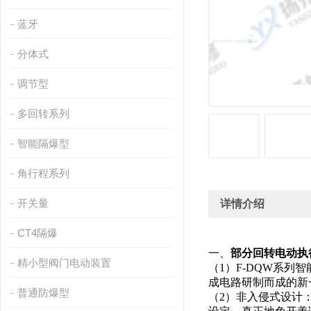
蓝牙
分体式
调节型
多回转系列
智能隔爆型
角行程系列
开关量
详情介绍
CT4隔爆
一、
部分回转电动执
精小型阀门电动装置
（1）F-DQW系
成电路研制而成的新
普通防爆型
（2）非入侵式设计