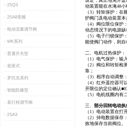
设定，真正地免开盖
2SQ3
动装置能在水淹48
（3）转矩保护：在
2SA8变频
护阀门及电动装置
（4）阀位限位保护
电动流量调节阀
动态情况下的电源缺
（5）电子闩锁保护
WK系列
能使阀门动作，则自
二、电机过热保护
普通开关型
（1）电气保护：输
（2）阀位和转矩检
底座式
靠；
（3）相序自动调整
罗托克系列
（4）红外遥控器可
开限位的定位确认■E
智能防爆型
（5）
电机线圈内有
直行程调节阀
三、
部分回转电动执
（1）电动装置在打
2SA3
（2）掉电数据保存
效地保存当前阀位