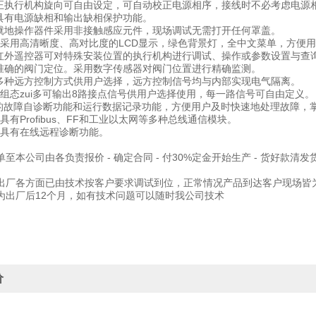
纠正执行机构旋向可自由设定，可自动校正电源相序，接线时不必考虑电源
护具有电源缺相和输出缺相保护功能。
式就地操作器件采用非接触感应元件，现场调试无需打开任何罩盖。
面 采用高清晰度、高对比度的LCD显示，绿色背景灯，全中文菜单，方便
用红外遥控器可对特殊安装位置的执行机构进行调试、操作或参数设置与查
位准确的阀门定位。采用数字传感器对阀门位置进行精确监测。
式多种远方控制方式供用户选择，远方控制信号均与内部实现电气隔离。
自由组态zui多可输出8路接点信号供用户选择使用，每一路信号可自由定义。
断*的故障自诊断功能和运行数据记录功能，方便用户及时快速地处理故障，
术具有Profibus、FF和工业以太网等多种总线通信模块。
诊断具有在线远程诊断功能。
至本公司由各负责报价 - 确定合同 - 付30%定金开始生产 - 货好款清发
出厂各方面已由技术按客户要求调试到位，正常情况产品到达客户现场皆
为出厂后12个月，如有技术问题可以随时我公司技术
价