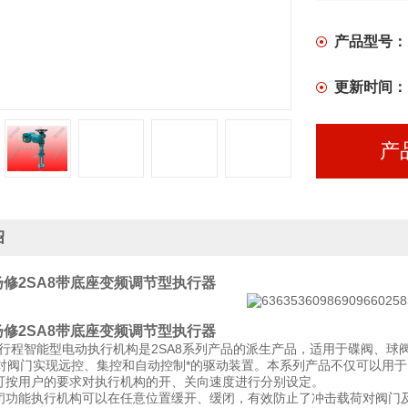
置、防爆系
转系列阀门
产品型号：
全。
更新时间：
产
绍
修2SA8带底座变频调节型执行器
修2SA8带底座变频调节型执行器
列角行程智能型电动执行机构是2SA8系列产品的派生产品，适用于碟阀、
对阀门实现远控、集控和自动控制*的驱动装置。本系列产品不仅可以用
速可按用户的要求对执行机构的开、关向速度进行分别设定。
缓闭功能执行机构可以在任意位置缓开、缓闭，有效防止了冲击载荷对阀门