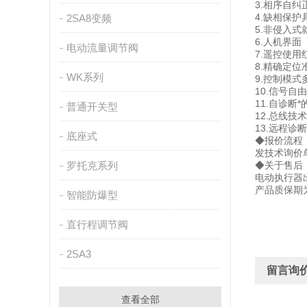
3.相序自
4.缺相保
2SA8变频
5.非侵入
6.人机界
电动流量调节阀
7.遥控使
8.精确定
WK系列
9.控制模
10.信号
11.自诊
普通开关型
12.总线技
13.远程
底座式
◆报价流程
发技术询价单
罗托克系列
◆关于售后
电动执行器
产品质保期
智能防爆型
直行程调节阀
2SA3
留言询
查看全部