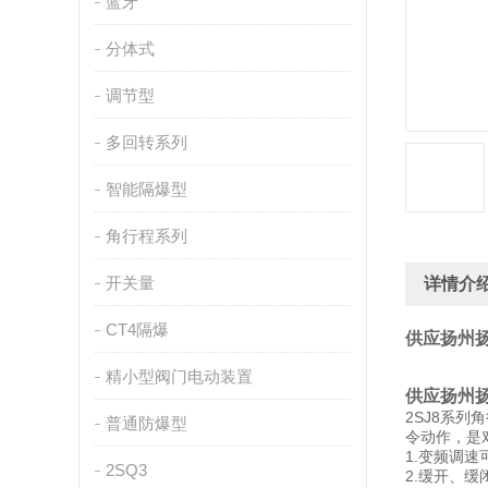
蓝牙
分体式
调节型
多回转系列
智能隔爆型
角行程系列
开关量
详情介
CT4隔爆
供应扬州扬
精小型阀门电动装置
供应扬州扬
2SJ8系
普通防爆型
令动作，是
1.变频调
2SQ3
2.缓开、