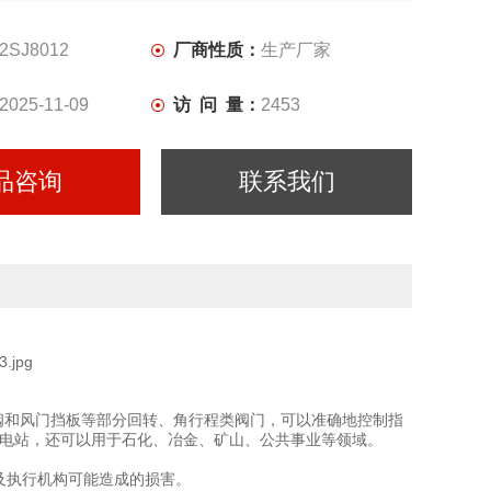
列阀门电动装置、DZW多回转系列电动装置、DQW部分回
电动装置以及电动阀门成套系列、控制箱系列等品种规格齐
2SJ8012
厂商性质：
生产厂家
2025-11-09
访 问 量：
2453
品咨询
联系我们
球阀和风门挡板等部分回转、角行程类阀门，可以准确地控制指
于电站，还可以用于石化、冶金、矿山、公共事业等领域。
及执行机构可能造成的损害。