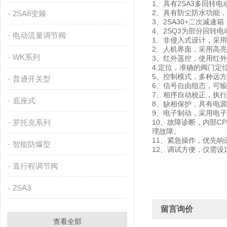
1、具有2SA3多回转
2、具有防尘防水功能，
2SA8变频
3、2SA30+二次减
4、2SQ3为部分回转
电动流量调节阀
1、非侵入式设计，采
2、人机界面，采用高
WK系列
3、红外遥控，使用红
4.定位，准确的阀门
5、控制模式，多种远
普通开关型
6、信号自由组态，可输
7、相序自动校正，执
底座式
8、缺相保护，具有电
9、电子制动，采用电
罗托克系列
10、故障诊断，内部
理故障。
11、紧急操作，优先响
智能防爆型
12、调试方便，仅需
直行程调节阀
2SA3
留言询价
查看全部