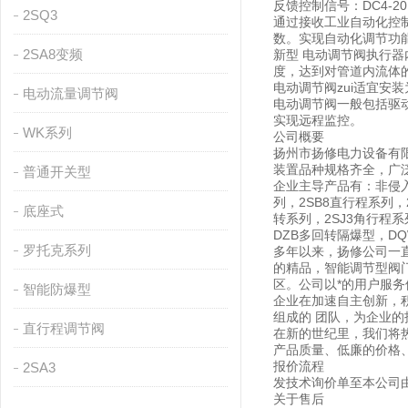
反馈控制信号：DC4-2
2SQ3
通过接收工业自动化控
数。实现自动化调节功
2SA8变频
新型 电动调节阀执行器
度，达到对管道内流体
电动调节阀zui适宜
电动流量调节阀
电动调节阀一般包括驱动
实现远程监控。
WK系列
公司概要
扬州市扬修电力设备有
装置品种规格齐全，广
普通开关型
企业主导产品有：非侵入式
列，2SB8直行程系列，
底座式
转系列，2SJ3角行程
DZB多回转隔爆型，D
罗托克系列
多年以来，扬修公司一
的精品，智能调节型阀门
区。公司以*的用户服
智能防爆型
企业在加速自主创新，
组成的 团队，为企业
直行程调节阀
在新的世纪里，我们将
产品质量、低廉的价格
报价流程
2SA3
发技术询价单至本公司由各
关于售后