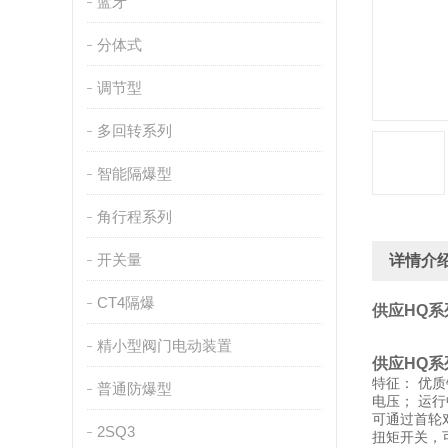
蓝牙
分体式
调节型
多回转系列
智能隔爆型
角行程系列
开关量
详情介
CT4隔爆
供应HQ
精小型阀门电动装置
供应HQ
特征： 优质
普通防爆型
电压； 运行
可通过首轮
2SQ3
扭矩开关，