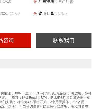
电动装置以及电动阀门成套系列、控制箱系列等品种规格齐
HQ-10
厂商性质：
生产厂家
2025-11-09
访 问 量：
1795
品咨询
联系我们
性； 80N.m至3000N.m的输出扭矩范围； 可适用于多种
（选项：防爆Eexd II BT4，防水IP68) 拉动离合器手柄
与阀门安装； 标准为4个限位开关，2个用于操作，2个备用；
行情况（选项）； 自动调温器可防止执行器过热； 驱动轴套在