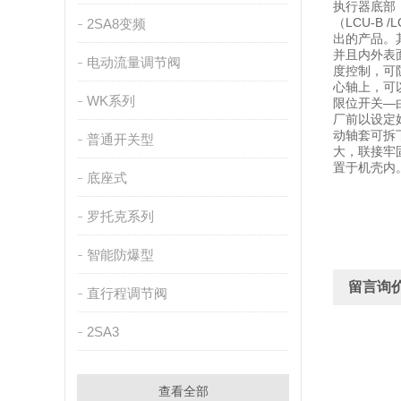
执行器底部，可
（LCU-B
2SA8变频
出的产品。
并且内外表
电动流量调节阀
度控制，可
心轴上，可
WK系列
限位开关—
厂前以设定好
动轴套可拆
普通开关型
大，联接牢
置于机壳内。 
底座式
罗托克系列
智能防爆型
留言询
直行程调节阀
2SA3
查看全部