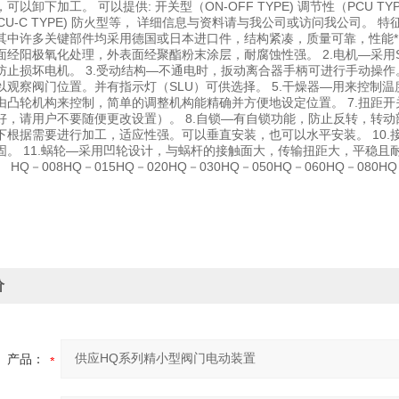
以卸下加工。 可以提供: 开关型（ON-OFF TYPE) 调节性（PCU TYPE)
 /LCU-C TYPE) 防火型等， 详细信息与资料请与我公司或访问我公
其中许多关键部件均采用德国或日本进口件，结构紧凑，质量可靠，性能*
面经阳极氧化处理，外表面经聚酯粉末涂层，耐腐蚀性强。 2.电机—采用
防止损坏电机。 3.受动结构—不通电时，扳动离合器手柄可进行手动操作
以观察阀门位置。并有指示灯（SLU）可供选择。 5.干燥器—用来控制温
由凸轮机构来控制，简单的调整机构能精确并方便地设定位置。 7.扭距开
，请用户不要随便更改设置）。 8.自锁—有自锁功能，防止反转，转动部分
下根据需要进行加工，适应性强。可以垂直安装，也可以水平安装。 10.
固。 11.蜗轮—采用凹轮设计，与蜗杆的接触面大，传输扭距大，平稳且耐磨
HQ－008HQ－015HQ－020HQ－030HQ－050HQ－060HQ－080HQ
价
产品：