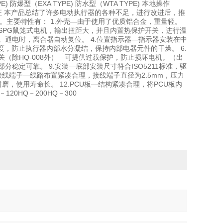
 防爆型（EXA TYPE) 防水型（WTA TYPE) 本地操作
司。 特征 本产品总结了许多电动执行器的各种不足，进行改进后，推
。主要特性有： 1.外壳—由于使用了优质铝合金，重量轻。
SPG鼠笼式电机，输出扭距大，并且内置热保护开关，进行温
。通电时，离合器自动复位。 4.位置指示器—指示器安装在中
度，防止执行器内部水分凝结，保持内部电器元件的干燥。 6.
关（除HQ-008外）—可提供过载保护，防止损坏电机。（出
稳定可靠。 9.安装—底部安装尺寸符合ISO5211标准，驱
接线端子—线路布置紧凑合理，接线端子直径为2.5mm，压力
，使用寿命长。 12.PCU板—结构紧凑合理，将PCU板内
－120HQ－200HQ－300