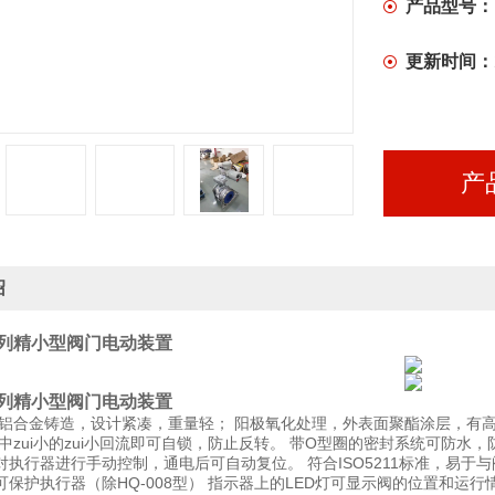
转系列阀门
产品型号：
全。
更新时间：
产
绍
系列精小型阀门电动装置
系列精小型阀门电动装置
铝合金铸造，设计紧凑，重量轻； 阳极氧化处理，外表面聚酯涂层，有高腐蚀
中zui小的zui小回流即可自锁，防止反转。 带O型圈的密封系统可防水，防爆。
对执行器进行手动控制，通电后可自动复位。 符合ISO5211标准，易于
可保护执行器（除HQ-008型） 指示器上的LED灯可显示阀的位置和运