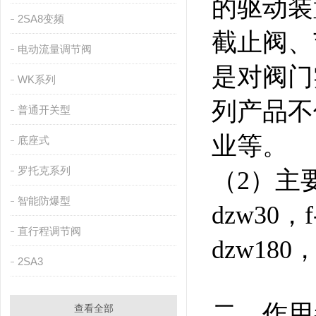
的驱动装
2SA8变频
截止阀、
电动流量调节阀
是对阀门
WK系列
列产品不
普通开关型
业等。
底座式
罗托克系列
（2）主要型
智能防爆型
dzw30，f
直行程调节阀
dzw180，
2SA3
二、作
查看全部