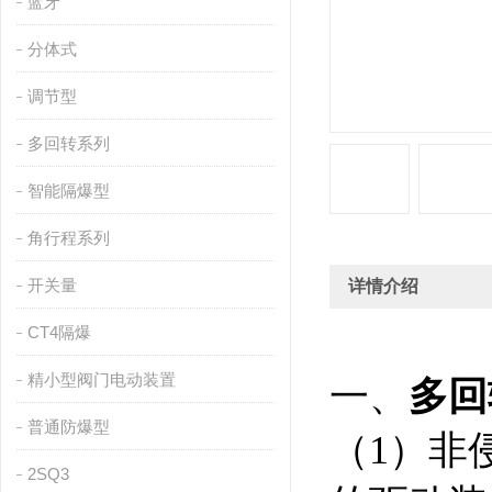
蓝牙
分体式
调节型
多回转系列
智能隔爆型
角行程系列
开关量
详情介绍
CT4隔爆
精小型阀门电动装置
一、
多回
普通防爆型
（1）非
2SQ3