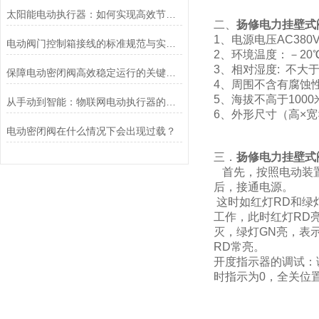
太阳能电动执行器：如何实现高效节能的自动化控制？
二、
扬修电力挂壁式
1、电源电压AC380
电动阀门控制箱接线的标准规范与实践应用
2、环境温度：－20℃
3、相对湿度: 不大于
保障电动密闭阀高效稳定运行的关键举措
4、周围不含有腐蚀
5、海拔不高于1000
从手动到智能：物联网电动执行器的创新与发展
6、外形尺寸（高×宽×厚）
电动密闭阀在什么情况下会出现过载？
三．
扬修电力挂壁式
首先，按照电动装置
后，接通电源。
这时如红灯RD和绿
工作，此时红灯RD
灭，绿灯GN亮，表
RD常亮。
开度指示器的调试：
时指示为0，全关位