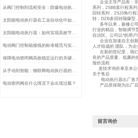
企业主导产品有：非侵入式
从阀门控制到流程安全：防爆电动执行器的关键作用
系列，2SB8直行程系列
回转系列，2SJ3角行
转，DZB多回转隔爆型
太阳能电动执行器在工业自动化中如何提高效率
多年以来，扬修公司一
行业的精品，智能调节型
太阳能电动执行器：如何实现高效节能的自动化控制？
自治区。公司以*的用
企业在加速自主创新，
电动阀门控制箱接线的标准规范与实践应用
人才组成的 团队，为
在新的世纪里，我们将
良的产品质量、低廉的
保障电动密闭阀高效稳定运行的关键举措
报价流程
发技术询价单至本公司由
从手动到智能：物联网电动执行器的创新与发展
关于售后
电动执行器出厂各方面
电动密闭阀在什么情况下会出现过载？
产品质保期为出厂后1
留言询价