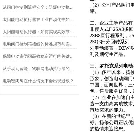
（2）公司产品阀门
从阀门控制到流程安全：防爆电动执行器的关键作用
评。
太阳能电动执行器在工业自动化中如何提高效率
二、企业主导产品
非侵入式F-2SA3多
太阳能电动执行器：如何实现高效节能的自动化控制？
2SB8直行程系列，
2SQ3部分回转系列
电动阀门控制箱接线的标准规范与实践应用
列电动装置，DZW多
列及期衍生产品。
保障电动密闭阀高效稳定运行的关键举措
三、
罗托克系列电动
从手动到智能：物联网电动执行器的创新与发展
（1）多年以来，扬
形象，创造电动阀门
电动密闭阀在什么情况下会出现过载？
中国，面向世界，三
包，售后服务优良
（2）企业在加速自
造一支由高素质技术
市场需求的能力。
（3）在新的世纪里
标。扬修公司正以优
的热情来迎接您。