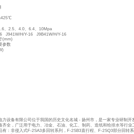
钢
425℃
6、2.5、4.0、6.4、10Mpa
16 J941W/H/Y-16 J9B41W/H/Y-16
(mm)
要参数
W)
电力设备有限公司位于我国的历史文化名城 - 扬州市，是一家专业研制
格齐全，广泛用于电力、冶金、石油、化工、制药、造纸和给排水等行业
有：非侵入式F-2SA3多回转系列，F-2SB3直行程、F-2SQ3部分回转