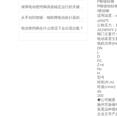
P铬镍钛钢
R铬镍钼钛
保障电动密闭阀高效稳定运行的关键举措
I铬钼钢
适用温度：≤
从手动到智能：物联网电动执行器的创新与发展
≤550℃
公称压力：1.
电动密闭阀在什么情况下会出现过载？
J41W/H/Y-
阀门主要尺寸
电动装置主
电机功率(K
DN
L
D
D1
Z×d
Hs
H
型号
转矩(N·m)
转速(r/min)
40
200
◆公司概要
扬州市扬修
装置品种规
企业主导产品