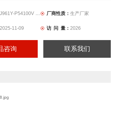
列阀门电动装置、DZW多回转系列电动装置、DQW部分回
电动装置以及电动阀门成套系列、控制箱系列等品种规格齐
J961Y-P54100V DN50
厂商性质：
生产厂家
2025-11-09
访 问 量：
2026
品咨询
联系我们