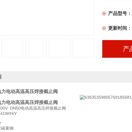
置、防爆系
转系列阀门
产品型号：
全。
更新时间：
产
绍
电力电动高温高压焊接截止阀
电力电动高温高压焊接截止阀
54100V DN50电动高温高压焊接截止阀
1W/H/Y
Y
C碳素钢