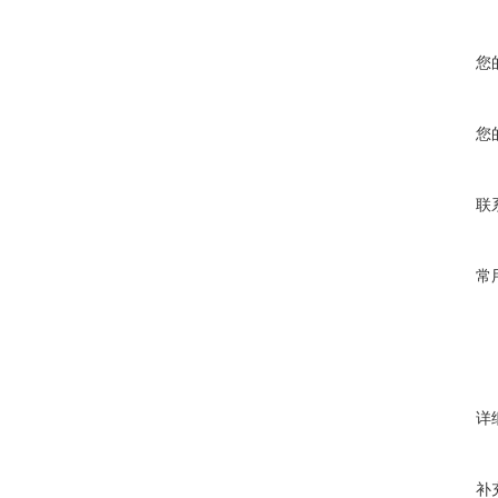
您
您
联
常
详
补