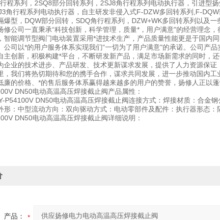
直行程系列，2SQ8部分回转系列，2SJ8角行程系列电动执行器，引进型扬
J3角行程系列电动执行器，自主研发非侵入式F-DZW多回转系列,F-DQ
转隔爆型，DQW部分回转，SDQ角行程系列，DZW+WK多回转系列以及
扬修公司一直秉承“科技创新，科学管理，质量*，用户满意"的经营理念
，智能调节型阀门电动装置采用*进技术生产，产品质量性能更是于国内
。公司以*的用户服务体系实现我们“一切为了用户满意"的承诺。公司产
自主创新，积极构建*平台，不断研发新产品，满足市场新需求的同时，
为企业的技术进步、产品研发、技术更新谋求发展，提供了人力资源保证
里，我们将热切期待和您的携手合作，谋求共同发展，进一步推动国内工
低廉的价格、*的售后服务体系赢得越来越多的用户的赞誉，扬修人正以
54100V DN50电动高温高压焊接截止阀产品属性：
1Y-P54100V DN50电动高温高压焊接截止阀连接方式：焊接材质：
外形：中型流动方向：双向驱动方式：电动零部件及配件：执行器形态：隔
54100V DN50电动高温高压焊接截止阀详细说明：
价
产品：