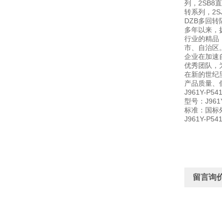
列，2SB8
转系列，2S
DZB多回
多年以来，
行业的精品
市、自治区
企业在加速
优秀团队，
在新的世纪
产品质量、
J961Y-P
型号：J96
标准：国标
J961Y-P
留言询