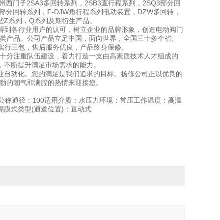
州西门子2SA3多回转系列，2SB3直行程系列，2SQ3部分回
W部分回转系列，F-DJW角行程系列电动装置，DZW多回转，
一些Z系列，Q系列及期衍生产品。
，得到各行业用户的认可，树立企业的品牌形象，创造电动阀门
同类产品。公司产品立足中国，面向世界，全国三十多个省、
品实行三包，售后服务优良，产品终身保修。
还十分注重队伍建设，着力打造一支由高素质技术人才组成的
，不断提升满足市场需求的能力。
业自动化。您的满足是我们追求的目标。扬修公司正以优良的
蓬勃的朝气和满腔的热情来迎接您。
合金钢公称通径：100适用介质：水压力环境：常压工作温度：高温
膜式类型(通道位置)：直动式